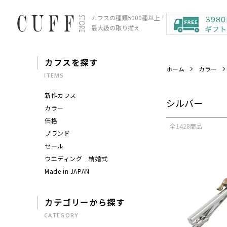
カフスの種類5000種以上！
最大級の取り揃え
カフスを探す
ホーム
カラー
ITEMS
新作カフス
シルバー
カラー
価格
全1428商品
ブランド
セール
ウエディング 結婚式
Made in JAPAN
カテゴリーから探す
CATEGORY