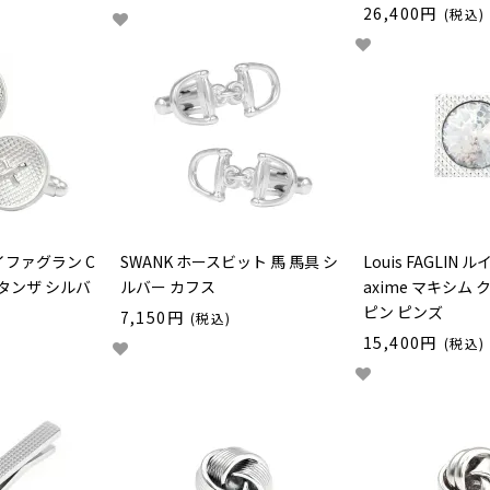
26,400円
(税込)
 ルイファグラン C
SWANK ホースビット 馬 馬具 シ
Louis FAGLIN
ンスタンザ シルバ
ルバー カフス
axime マキシム
ピン ピンズ
7,150円
(税込)
15,400円
(税込)