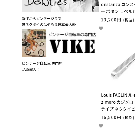
onstanza コ
ー ボタン ラペル
新作からビンテージまで
13,200円
(税込)
蝶ネクタイの品ぞろえ日本最大級
ビンテージ自転車 専門店
LA直輸入！
Louis FAGLIN
zimero カジメ
ライプ ネクタイピ
16,500円
(税込)