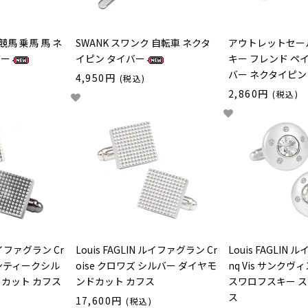
競馬 乗馬 馬 ネ
SWANK スワンク 自転車 ネクタ
アウトレットセール 
バー
イピン タイバー
キー フレンド ペ
バー ネクタイピン
4,950円
(税込)
2,860円
(税込)
 ルイファグラン Cr
Louis FAGLIN ルイファグラン Cr
Louis FAGLIN 
アンティークシル
oise クロワズ シルバー ダイヤモ
nq Vis サンクヴ
ドカット カフス
ンドカット カフス
スワロフスキー ス
ス
17,600円
(税込)