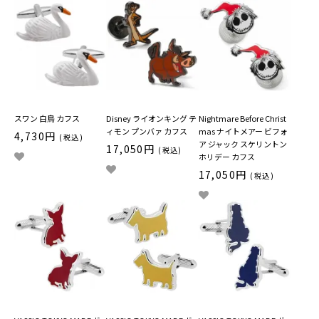
スワン 白鳥 カフス
Disney ライオンキング テ
Nightmare Before Christ
ィモン プンバァ カフス
mas ナイトメアー ビフォ
4,730円
(税込)
ア ジャック スケリントン
17,050円
(税込)
ホリデー カフス
17,050円
(税込)