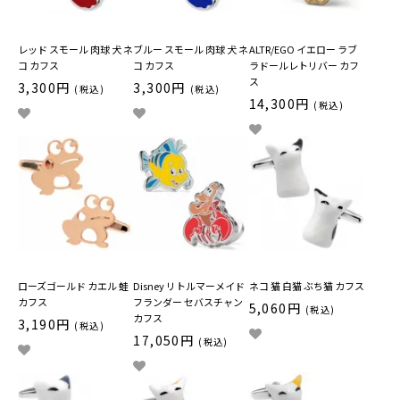
レッド スモール 肉球 犬 ネ
ブルー スモール 肉球 犬 ネ
ALTR/EGO イエロー ラブ
コ カフス
コ カフス
ラドールレトリバー カフ
ス
3,300円
3,300円
(税込)
(税込)
14,300円
(税込)
ローズゴールド カエル 蛙
Disney リトルマーメイド
ネコ 猫 白猫 ぶち猫 カフス
カフス
フランダー セバスチャン
5,060円
(税込)
カフス
3,190円
(税込)
17,050円
(税込)