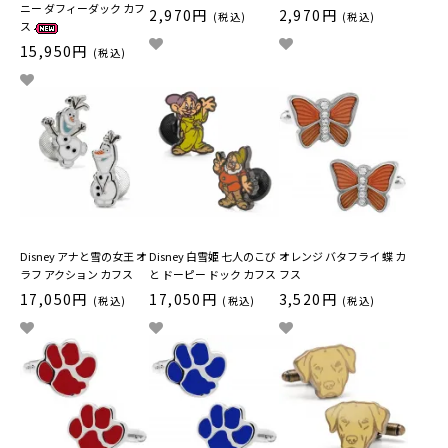
ニー ダフィーダック カフ
2,970円
2,970円
(税込)
(税込)
ス
15,950円
(税込)
Disney アナと雪の女王 オ
Disney 白雪姫 七人のこび
オレンジ バタフライ 蝶 カ
ラフ アクション カフス
と ドーピー ドック カフス
フス
17,050円
17,050円
3,520円
(税込)
(税込)
(税込)