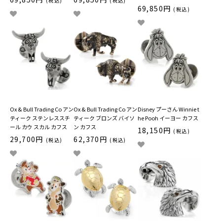
(税込)
(税込)
69,850円
(税込)
Ox & Bull Trading Co アン
Ox & Bull Trading Co アン
Disney プーさん Winnie t
ティーク ステンレススチ
ティーク ブロンズ バイソ
he Pooh イーヨー カフス
ール カウ スカル カフス
ン カフス
18,150円
(税込)
29,700円
62,370円
(税込)
(税込)