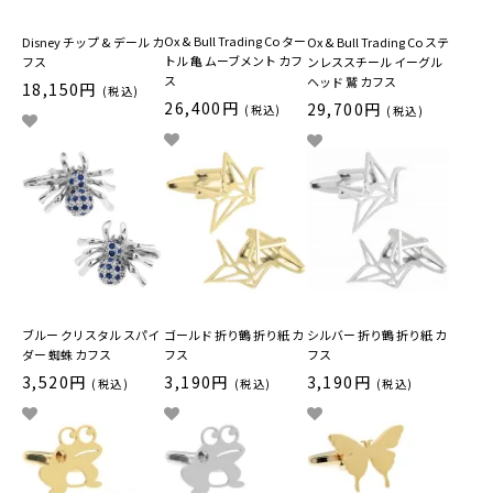
Ox & Bull Trading Co ター
Disney チップ & デール カ
Ox & Bull Trading Co ステ
トル 亀 ムーブメント カフ
フス
ンレススチール イーグル
ス
ヘッド 鷲 カフス
18,150円
(税込)
26,400円
29,700円
(税込)
(税込)
ブルー クリスタル スパイ
ゴールド 折り鶴 折り紙 カ
シルバー 折り鶴 折り紙 カ
ダー 蜘蛛 カフス
フス
フス
3,520円
3,190円
3,190円
(税込)
(税込)
(税込)