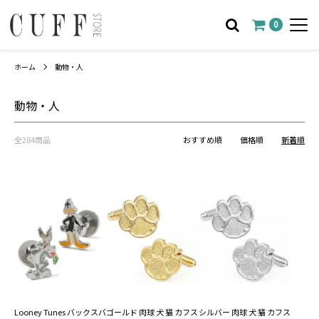
0
ホーム
動物・人
動物・人
全284商品
おすすめ順
価格順
新着順
Looney Tunes バックスバ
ゴールド 肉球 犬 猫 カフス
シルバー 肉球 犬 猫 カフス