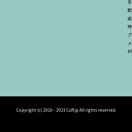
支
配
返
特
プ
メ
R
Copyright (c) 2010 - 2023 Cuff.jp All rights reserved.