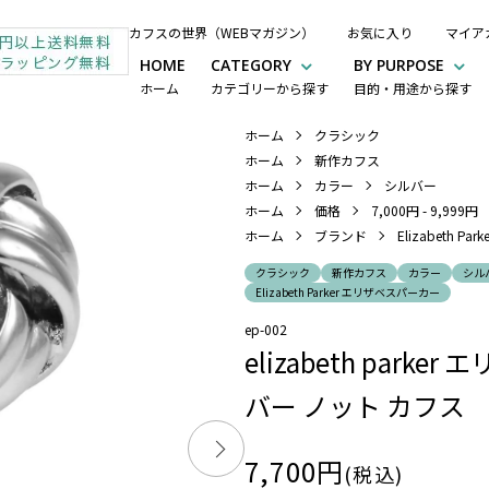
カフスの世界（WEBマガジン）
お気に入り
マイア
HOME
CATEGORY
BY PURPOSE
ホーム
カテゴリーから探す
目的・用途から探す
ホーム
クラシック
ホーム
新作カフス
ホーム
カラー
シルバー
ホーム
価格
7,000円 - 9,999円
ホーム
ブランド
Elizabeth 
クラシック
新作カフス
カラー
シル
Elizabeth Parker エリザベスパーカー
ep-002
elizabeth par
バー ノット カフス
7,700円
(税込)