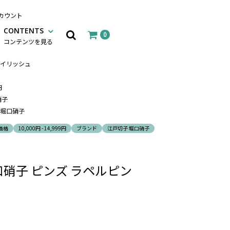
カウント
CONTENTS
0
コンテンツを見る
イリッシュ
円
硝子
 堀口硝子
価格
10,000円 - 14,999円
ブランド
江戸切子 堀口硝子
口硝子 ピンズ ラペルピン