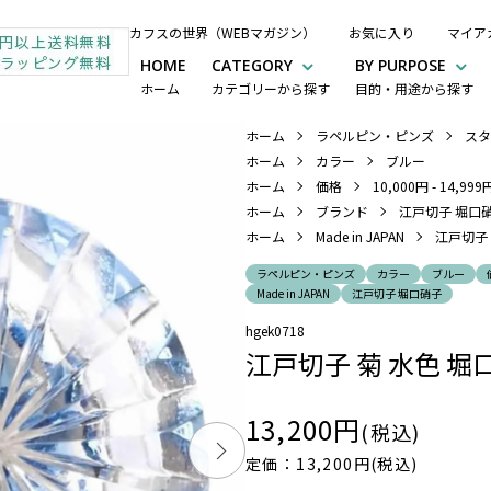
カフスの世界（WEBマガジン）
お気に入り
マイア
HOME
CATEGORY
BY PURPOSE
ホーム
カテゴリーから探す
目的・用途から探す
ホーム
ラペルピン・ピンズ
スタ
ホーム
カラー
ブルー
ホーム
価格
10,000円 - 14,999
ホーム
ブランド
江戸切子 堀口
ホーム
Made in JAPAN
江戸切子
ラペルピン・ピンズ
カラー
ブルー
Made in JAPAN
江戸切子 堀口硝子
hgek0718
江戸切子 菊 水色 堀
13,200円
(税込)
定価：13,200円(税込)