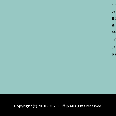
ホ
支
配
返
特
プ
メ
R
Copyright (c) 2010 - 2023 Cuff.jp All rights reserved.