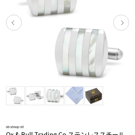
ob-stmop-stl
Ox & Bull Trading Co ステンレススチール