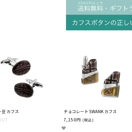
豆 カフス
チョコレート SWANK カフス
OUT
7,150円
(税込)