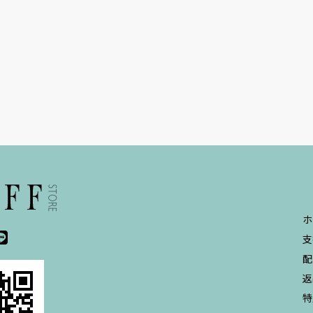
ホ
支
配
返
特