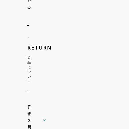
見
る
RETURN
返
品
に
つ
い
て
詳
細
を
見