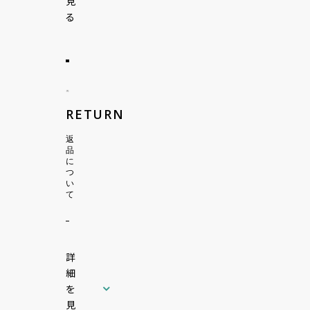
見
る
RETURN
返
品
に
つ
い
て
詳
細
を
見