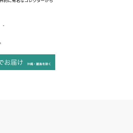
界的に有名なコレクターから
）-
。