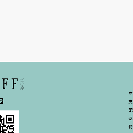
ホ
支
配
返
特