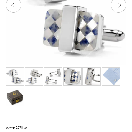
bl-wrp-2278-lp