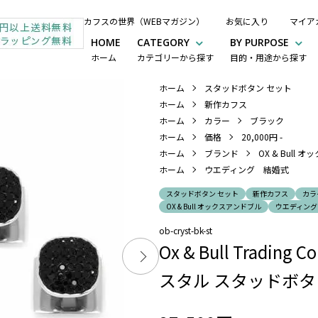
カフスの世界（WEBマガジン）
お気に入り
マイア
HOME
CATEGORY
BY PURPOSE
ホーム
カテゴリーから探す
目的・用途から探す
ホーム
スタッドボタン セット
ホーム
新作カフス
ホーム
カラー
ブラック
ホーム
価格
20,000円 -
ホーム
ブランド
OX & Bull
ホーム
ウエディング 結婚式
スタッドボタン セット
新作カフス
カラ
OX & Bull オックスアンドブル
ウエディング
ob-cryst-bk-st
Ox & Bull Trad
スタル スタッドボタ