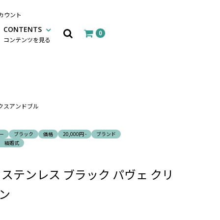
カウント
CONTENTS
0
コンテンツを見る
 オックスアンドブル
ー
ブラック
価格
20,000円 -
ブランド
 結婚式
ing Co ステンレス ブラック パヴェ クリ
ン