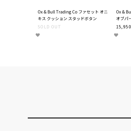
Ox & Bull Trading Co ファセット オニ
Ox & 
キス クッション スタッドボタン
オブパー
SOLD OUT
15,95
ショッピングガイド