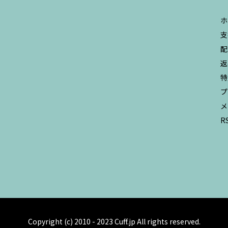
ホ
支
配
返
特
プ
メ
R
Copyright (c) 2010 - 2023 Cuff.jp All rights reserved.