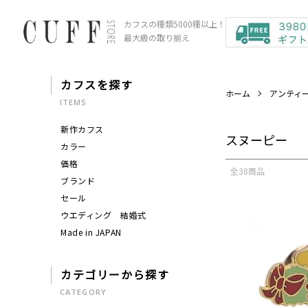
カフスの種類5000種以上！
最大級の取り揃え
カフスを探す
ホーム
アンティ
ITEMS
新作カフス
スヌーピー
カラー
価格
全38商品
ブランド
セール
ウエディング 結婚式
Made in JAPAN
カテゴリーから探す
CATEGORY